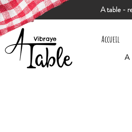
A table - r
Accueil
Vibraye
A 